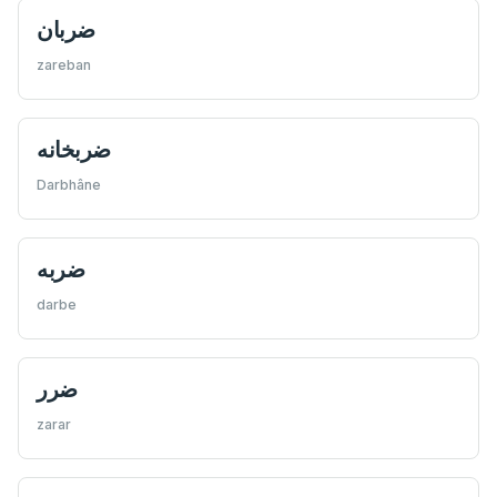
ضربان
zareban
ضربخانه
Darbhâne
ضربه
darbe
ضرر
zarar