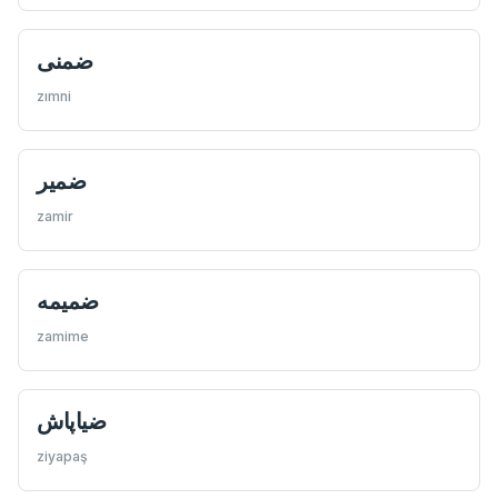
ضمنی
zımni
ضمیر
zamir
ضمیمه
zamime
ضياپاش
ziyapaş