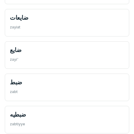
ضايعات
zayiat
ضایع
zayi'
ضبط
zabt
ضبطيه
zabtiyye