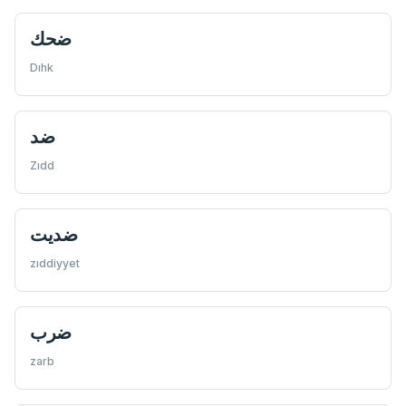
ضحك
Dıhk
ضد
Zıdd
ضديت
zıddiyyet
ضرب
zarb