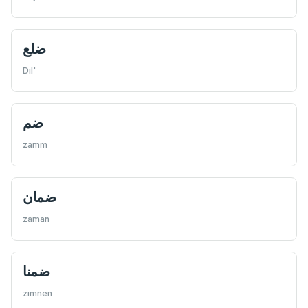
ضلع
Dıl'
ضم
zamm
ضمان
zaman
ضمنا
zımnen