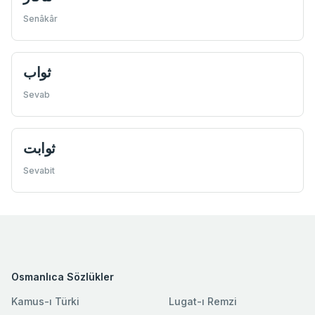
Senâkâr
ثواب
Sevab
ثوابت
Sevabit
Osmanlıca Sözlükler
Kamus-ı Türki
Lugat-ı Remzi