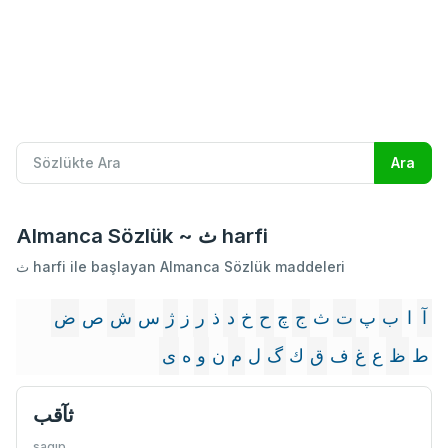
Almanca Sözlük ~ ث harfi
ث harfi ile başlayan Almanca Sözlük maddeleri
آ
ا
ب
پ
ت
ث
ج
چ
ح
خ
د
ذ
ر
ز
ژ
س
ش
ص
ض
ط
ظ
ع
غ
ف
ق
ك
گ
ل
م
ن
و
ه
ى
ثآقب
sagıp