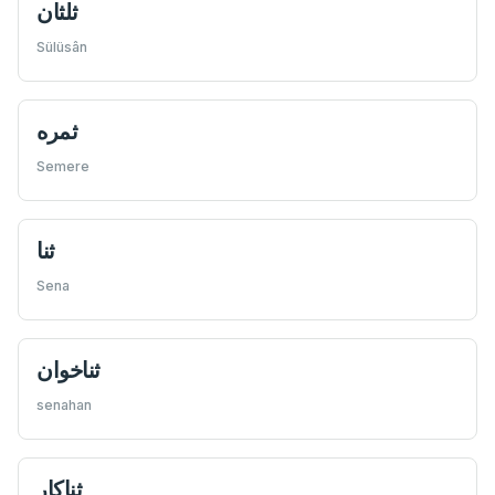
ثلثان
Sülüsân
ثمره
Semere
ثنا
Sena
ثناخوان
senahan
ثناكار