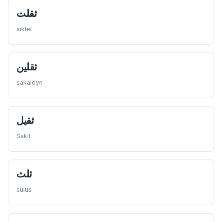
ثقلت
sıklet
ثقلین
sakaleyn
ثقیل
Sakîl
ثلث
sülüs