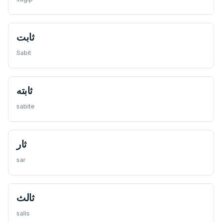
ثابت
Sabit
ثابته
sabite
ثار
sar
ثالث
salis